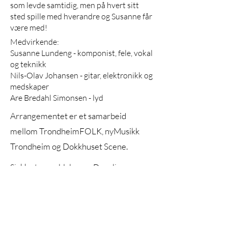
som levde samtidig, men på hvert sitt
sted spille med hverandre og Susanne får
være med!
Medvirkende:
Susanne Lundeng - komponist, fele, vokal
og teknikk
Nils-Olav Johansen - gitar, elektronikk og
medskaper
Are Bredahl Simonsen - lyd
Arrangementet er et samarbeid
mellom TrondheimFOLK, nyMusikk
Trondheim og Dokkhuset Scene.
Sjekk ut anmeldelser av De salige:
Kjell Nordeng/Bodø Jazz Open
Harstad Tidende