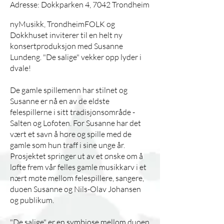
Adresse: Dokkparken 4, 7042 Trondheim
nyMusikk, TrondheimFOLK og
Dokkhuset inviterer til en helt ny
konsertproduksjon med Susanne
Lundeng. "De salige" vekker opp lyder i
dvale!
De gamle spillemenn har stilnet og
Susanne er nå en av de eldste
felespillerne i sitt tradisjonsområde -
Salten og Lofoten. For Susanne har det
vært et savn å høre og spille med de
gamle som hun traff i sine unge år.
Prosjektet springer ut av et ønske om å
løfte frem vår felles gamle musikkarv i et
nært møte mellom felespillere, sangere,
duoen Susanne og Nils-Olav Johansen
og publikum.
"De salige" er en symbiose mellom duoen