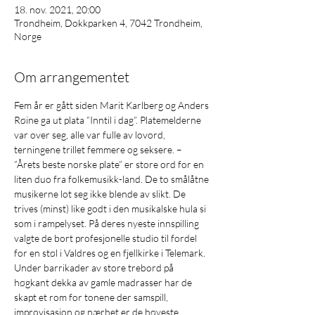
18. nov. 2021, 20:00
Trondheim, Dokkparken 4, 7042 Trondheim,
Norge
Om arrangementet
Fem år er gått siden Marit Karlberg og Anders 
Røine ga ut plata ”Inntil i dag”. Platemelderne 
var over seg, alle var fulle av lovord, 
terningene trillet femmere og seksere. – 
”Årets beste norske plate” er store ord for en 
liten duo fra folkemusikk-land. De to smålåtne 
musikerne lot seg ikke blende av slikt. De 
trives (minst) like godt i den musikalske hula si 
som i rampelyset. På deres nyeste innspilling 
valgte de bort profesjonelle studio til fordel 
for en støl i Valdres og en fjellkirke i Telemark. 
Under barrikader av store trebord på 
høgkant dekka av gamle madrasser har de 
skapt et rom for tonene der samspill, 
improvisasjon og nærhet er de høyeste 