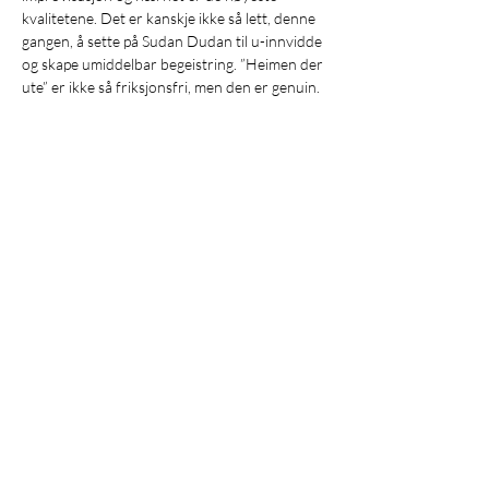
kvalitetene. Det er kanskje ikke så lett, denne 
gangen, å sette på Sudan Dudan til u-innvidde 
og skape umiddelbar begeistring. ”Heimen der 
ute” er ikke så friksjonsfri, men den er genuin. 
Gjennom Valdres-fjell og Grorud-daler via 
Telemark har tonene funnet nye veger og 
gamle stier, de fletter seg inn i hverandre og 
søker seg hjem og søker seg ut.
Adresse:
M
usikkbyen
Trondheim,
Pir II 13A
7010 Trondheim
E-post:
post@trondheimfolk.no
Tlf:
950 74 577
Org.nr.:
914942802