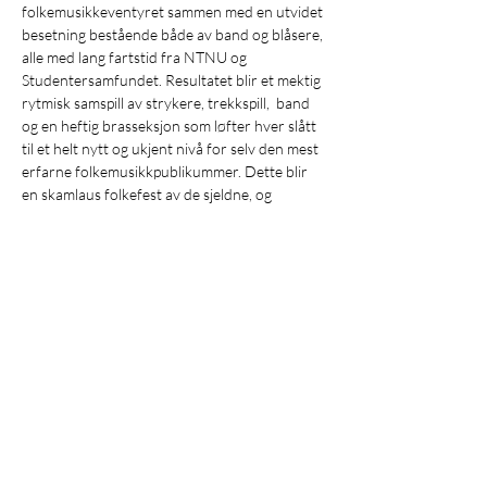
folkemusikkeventyret sammen med en utvidet 
besetning bestående både av band og blåsere, 
alle med lang fartstid fra NTNU og 
Studentersamfundet. Resultatet blir et mektig 
rytmisk samspill av strykere, trekkspill,  band 
og en heftig brasseksjon som løfter hver slått 
til et helt nytt og ukjent nivå for selv den mest 
erfarne folkemusikkpublikummer. Dette blir 
en skamlaus folkefest av de sjeldne, og 
utvilsomt noe du ikke vil gå glipp av!
Arr: TrondheimFOLK i samarbeid med 
Dokkhuset Scene
Konserten støttes av Norsk senter for 
folkemusikk og folkedans, Trondheim 
kommune og Norsk kulturråd