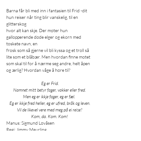
Barna får bli med inn i fantasien til Frid -dit 
hun reiser når ting blir vanskelig, til en 
glitterskog 
hvor alt kan skje. Der møter hun 
gallopperende døde elger og ekorn med 
toskete navn, en 
frosk som så gjerne vil bli kyssa og et troll så 
lite som et blåbær. Men hvordan finne motet 
som skal til for å nærme seg andre, helt åpen 
og ærlig? Hvordan våge å høre til? 
Eg er Frid. 
Namnet mitt betyr fager, vakker eller fred.  
Men eg er ikkje fager, eg er fæl.   
Eg er ikkje fred heller, eg er ufred, bråk og leven. 
Vil de likevel vere med meg på ei reise? 
Kom, da. Kom. Kom!  
Manus: Sigmund Løvåsen 
Regi: Jimmy Meurling 
Komposisjon: Helga Myhr 