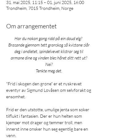
31. mai 2025, 11:15 – 01. juni 2025, 16:00
Trondheim, 7015 Trondheim, Norge
Om arrangementet
Har du nokon gong ridd på ein daud elg?  
Brasande gjennom tett granskog så kvistane slår 
deg i andletet, spindelvevet klistrar seg til 
armane dine og vinden bles håret ditt rett ut? 
Nei? 
Tenkte meg det.
"Frid i skogen den grøne" er et nyskrevet 
eventyr av Sigmund Løvåsen om selvforakt og 
ensomhet. 
Frid er den utstøtte, umulige jenta som søker 
tilflukt i fantasien. Der er hun helten som 
kjemper mot drager og temmer troll, men 
innerst inne ønsker hun seg egentlig bare en 
venn. 