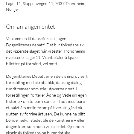
Lager11, Sluppenvegen 11, 7037 Trondheim,
Norge
Om arrangementet
Velkommen til danseforestillingen 
Døgeniktenes debatt! Det blir folkedans av 
det ypperste slaget når vi tester Trondheims 
nye scene, Lager11. Vi anbefaler å kjøpe 
billetter på forhånd, vel møtt!

Døgeniktenes Debatt er en delvis improvisert 
forestilling med akrobatikk, dans og dialog 
rundt temaer som står utøverne nært. I 
forestillingen forteller Ådne og Vetle sin egen 
historie - om to barn som blir født med bare 
et halvt års mellomrom på hver sin gård på 
slutten av forrige årtusen. De kunne ha blitt 
bønder selv, i stedet ble de kunstnere – eller 
døgenikter, som noen vil kalle det. Gjennom 
eksplosiv folkedans og humoristiske 