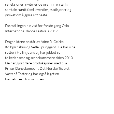
refleksjoner inviterer de oss inn i en ærlig 
samtale rundt familieverdier, tradisjoner og 
ønsket om å gjøre sitt beste. 

Forestillingen ble vist for første gang Oslo 
International dance Festival i 2017. 

Døgeniktene består av Ådne R. Geicke 
Kolbjørnshus og Vetle Springgard. De har sine 
røtter i Hallingdans og har jobbet som 
folkedansere og scenekunstnere siden 2010. 
De har gjort flere produksjoner med bl.a. 
Frikar Dansekompani, Det Norske Teatret, 
Västanå Teater og har også laget en 
barneforestilling sammen.

Idé, dialogdisposisjon, koreografi og dans: 
Ådne R. Geicke Kolbjørnshus og Vetle 
Springgard

Musiker: Andreas Ljones

Dramaturgi: Morten Kjerstad
