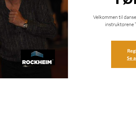
Velkommen til danse
instruktørene T
Regi
Se 