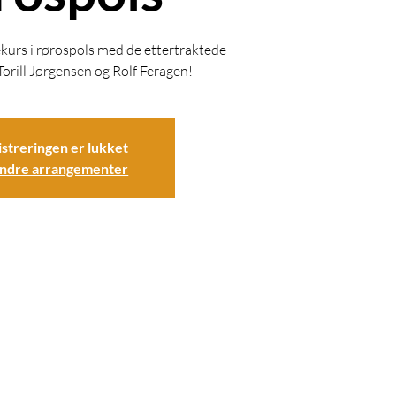
kurs i rørospols med de ettertraktede
orill Jørgensen og Rolf Feragen!
streringen er lukket
andre arrangementer