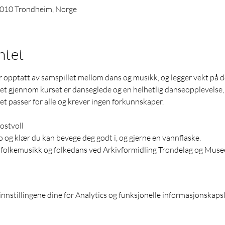
7010 Trondheim, Norge
ntet
er opptatt av samspillet mellom dans og musikk, og legger vekt på de
t gjennom kurset er danseglede og en helhetlig danseopplevelse
et passer for alle og krever ingen forkunnskaper.
ostvoll
 og klær du kan bevege deg godt i, og gjerne en vannflaske.
 folkemusikk og folkedans ved Arkivformidling Trøndelag og Musee
nnstillingene dine for Analytics og funksjonelle informasjonskapsl