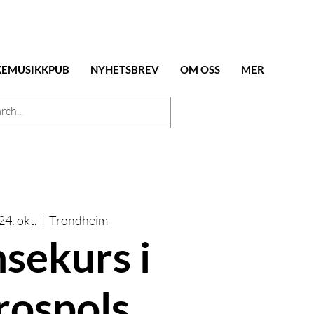
KEMUSIKKPUB
NYHETSBREV
OM OSS
MER
24. okt.
  |  
Trondheim
sekurs i
rospols