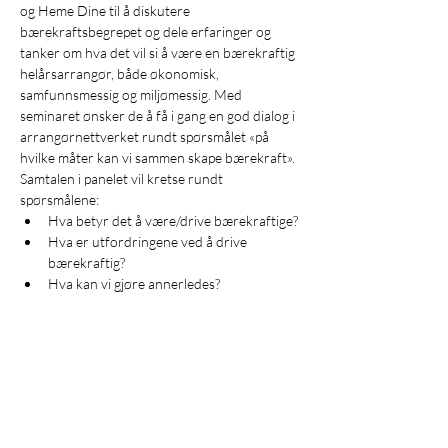
og Heme Dine til å diskutere 
bærekraftsbegrepet og dele erfaringer og 
tanker om hva det vil si å være en bærekraftig 
helårsarrangør, både økonomisk, 
samfunnsmessig og miljømessig. Med 
seminaret ønsker de å få i gang en god dialog i 
arrangørnettverket rundt spørsmålet «på 
hvilke måter kan vi sammen skape bærekraft».
Samtalen i panelet vil kretse rundt 
spørsmålene:
Hva betyr det å være/drive bærekraftige?
Hva er utfordringene ved å drive 
bærekraftig?
Hva kan vi gjøre annerledes?
Diskusjon og spørsmål til alle: på hvilke 
måter kan vi sammen skape bærekraft?»
Deltakere: Gusta Tronstad og Ranveig Aas - 
fra TondheimFOLK Terje Foshaug - 
Folkemusikk Nord Sigrid Stubsveen - Heme 
Dine
Arrangørseminaret arrangeres av FolkOrg i 