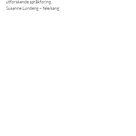
utforskende språkføring.
Susanne Lundeng – fele/sang

Nils-Olav Johansen – gitar/vokal

Erik Nylander – trommer

Tor Breivik – lyd
Adresse:
M
usikkbyen
Trondheim,
Pir II 13A
7010 Trondheim
E-post:
post@trondheimfolk.no
Tlf:
950 74 577
Org.nr.:
914942802