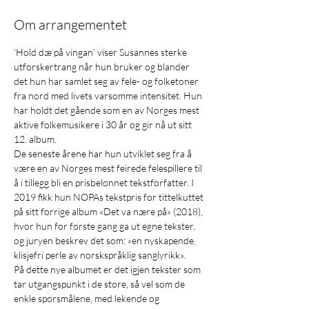
Om arrangementet
‘Hold dæ på vingan’ viser Susannes sterke 
utforskertrang når hun bruker og blander 
det hun har samlet seg av fele- og folketoner 
fra nord med livets varsomme intensitet. Hun 
har holdt det gående som en av Norges mest 
aktive folkemusikere i 30 år og gir nå ut sitt 
12. album.
De seneste årene har hun utviklet seg fra å 
være en av Norges mest feirede felespillere til 
å i tillegg bli en prisbelønnet tekstforfatter. I 
2019 fikk hun NOPAs tekstpris for tittelkuttet 
på sitt forrige album «Det va nære på» (2018), 
hvor hun for første gang ga ut egne tekster, 
og juryen beskrev det som: «en nyskapende, 
klisjefri perle av norskspråklig sanglyrikk».
På dette nye albumet er det igjen tekster som 
tar utgangspunkt i de store, så vel som de 
enkle spørsmålene, med lekende og 